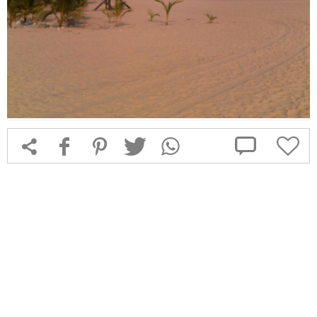



f
1
T