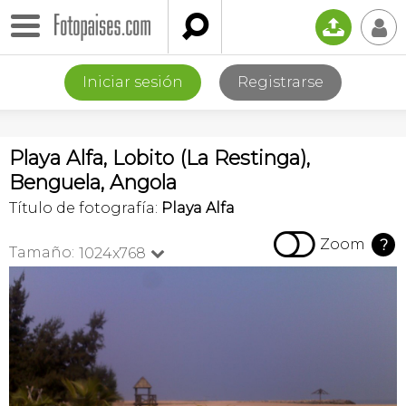

📤
👤
Iniciar sesión
Registrarse
Playa Alfa, Lobito (La Restinga),
Benguela, Angola
Título de fotografía:
Playa Alfa

Zoom
?
Tamaño:
1024x768
