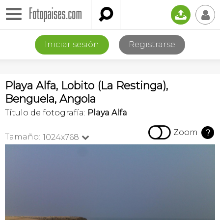

📤
👤
Iniciar sesión
Registrarse
Playa Alfa, Lobito (La Restinga),
Benguela, Angola
Título de fotografía:
Playa Alfa

Zoom
?
Tamaño:
1024x768
