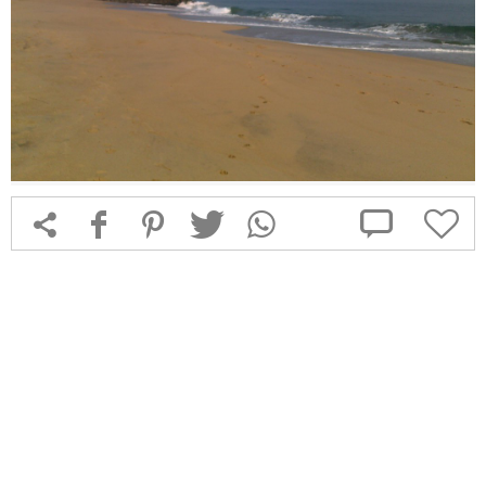



f
1
T