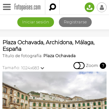

📤
👤
Iniciar sesión
Registrarse
Plaza Ochavada, Archidona, Málaga,
España
Título de fotografía:
Plaza Ochavada

Zoom
?
Tamaño:
1024x683
