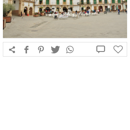



f
1
T