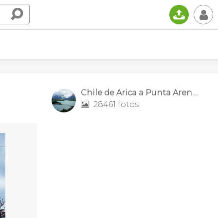
📤
👤
Chile de Arica a Punta Arenas
28461 fotos
