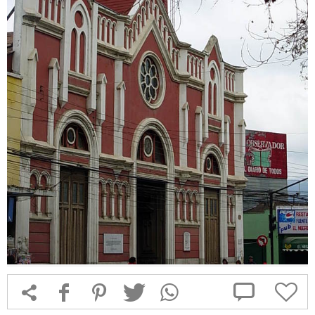



f
1
T