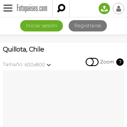

📤
👤
Iniciar sesión
Registrarse
Quillota, Chile

Zoom
?
Tamaño:
600x800
