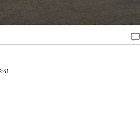

9:41