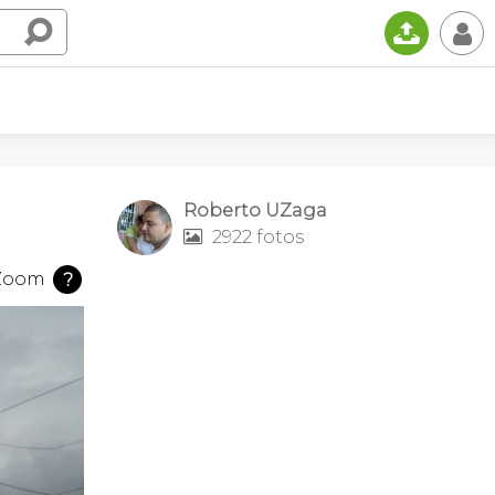
📤
👤
Roberto UZaga
2922 fotos

Zoom
?