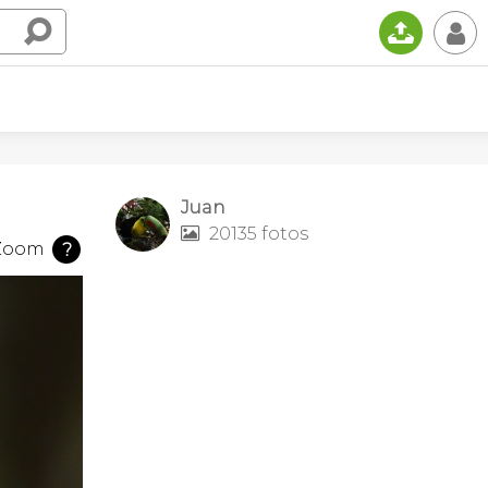
📤
👤
Juan
20135 fotos

Zoom
?