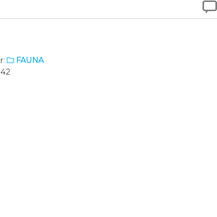

r:
FAUNA

:42