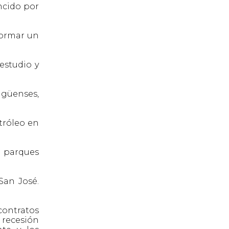
ncido por
formar un
estudio y
agüenses,
tróleo en
e parques
San José.
contratos
 recesión