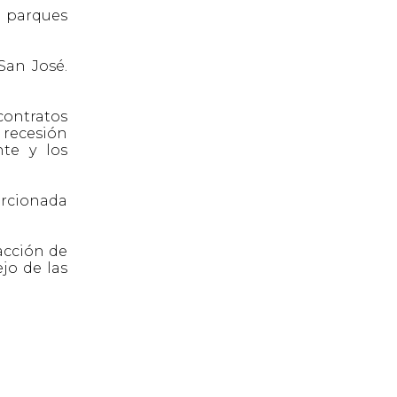
e parques
San José.
contratos
 recesión
nte y los
orcionada
acción de
jo de las