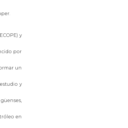
oper.
RECOPE) y
ncido por
formar un
estudio y
agüenses,
tróleo en