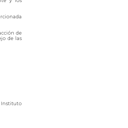
nte y los
orcionada
acción de
jo de las
Instituto