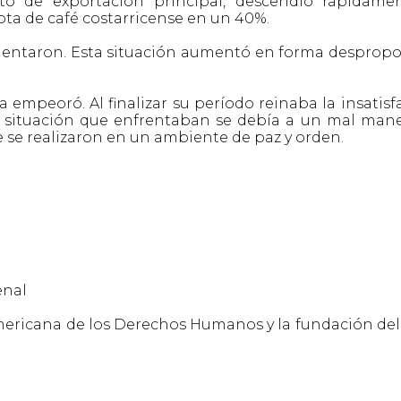
cto de exportación principal, descendió rápidame
ta de café costarricense en un 40%.
aumentaron. Esta situación aumentó en forma desprop
empeoró. Al finalizar su período reinaba la insatisf
la situación que enfrentaban se debía a un mal mane
e se realizaron en un ambiente de paz y orden.
enal
mericana de los Derechos Humanos y la fundación del 