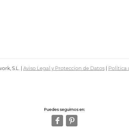
rk, S.L. |
Aviso Legal y Proteccion de Datos
|
Política
Puedes seguirnos en:
f
1