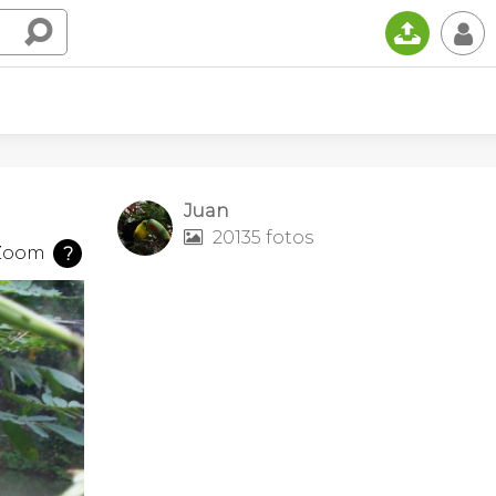
📤
👤
Juan
20135 fotos

Zoom
?