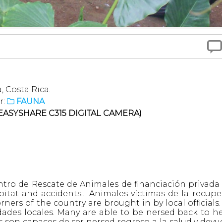

, Costa Rica.
r:
FAUNA

ASYSHARE C315 DIGITAL CAMERA)
entro de Rescate de Animales de financiación privada
bitat and accidents... Animales víctimas de la recupe
orners of the country are brought in by local officials
idades locales. Many are able to be nersed back to h
 son capaces de ser nersed regreso a la salud y devue