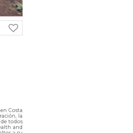
 en Costa
ración, la
. de todos
ealth and
ltos a su