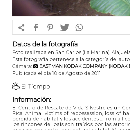


f
1
T
Datos de la fotografía
Foto realizada en San Carlos (La Marina), Alajuela
Esta fotografía pertenece a la categoría del auto
Cámara:
EASTMAN KODAK COMPANY (KODAK E

Publicada el día 10 de Agosto de 2011.
H
El Tiempo
Información:
El Centro de Rescate de Vida Silvestre es un C
Rica. Animal victims of repossession, loss of ha
pérdida de hábitat y los accidentes ... from all c
los rincones del país son traídos por las autor
released back into their natural habitat. Muchos