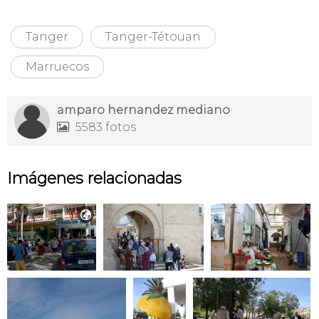
Tanger
Tanger-Tétouan
Marruecos
amparo hernandez mediano
5583 fotos

Imágenes relacionadas
