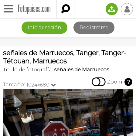

📤
👤
Iniciar sesión
Registrarse
señales de Marruecos, Tanger, Tanger-
Tétouan, Marruecos
Título de fotografía:
señales de Marruecos

Zoom
?
Tamaño:
1024x680
