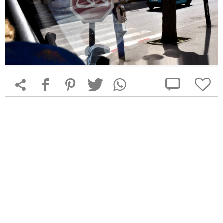



f
1
T