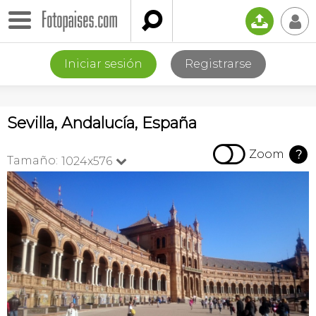

📤
👤
Iniciar sesión
Registrarse
Sevilla, Andalucía, España

Zoom
?
Tamaño:
1024x576
