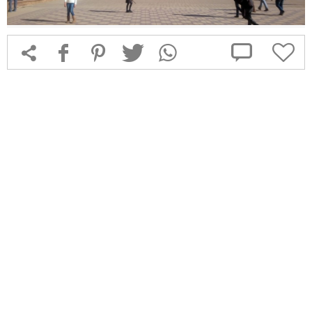



f
1
T