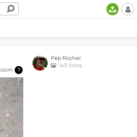
📤
👤
Pep Rocher
1411 fotos

Zoom
?