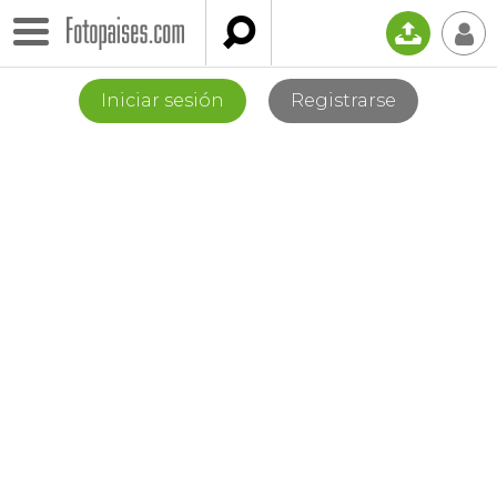

📤
👤
Iniciar sesión
Registrarse