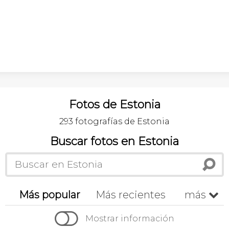
Fotos de Estonia
293 fotografías de Estonia
Buscar fotos en Estonia
Más popular
Más recientes
más


Cronológico
A-z
Z-a
Mostrar información