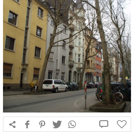



f
1
T