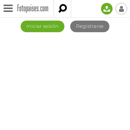

📤
👤
Iniciar sesión
Registrarse