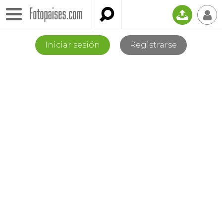

📤
👤
Iniciar sesión
Registrarse