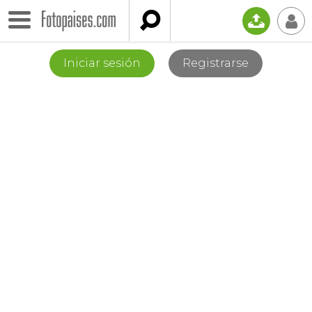

📤
👤
Iniciar sesión
Registrarse