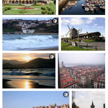


