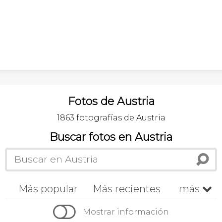
Fotos de Austria
1863 fotografías de Austria
Buscar fotos en Austria
Más popular
Más recientes
más


Cronológico
A-z
Z-a
Mostrar información