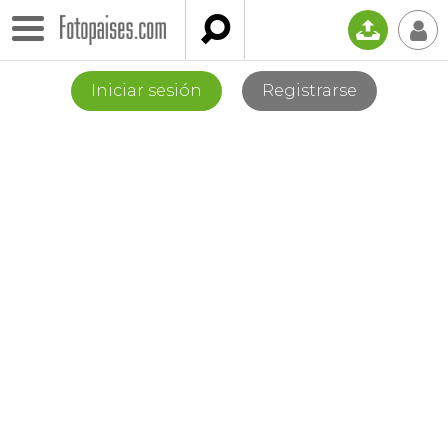

📤
👤
Iniciar sesión
Registrarse