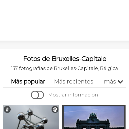
Fotos de Bruxelles-Capitale
137 fotografías de Bruxelles-Capitale, Bélgica
Más popular
Más recientes
más


Cronológico
A-z
Z-a
Mostrar información
🏉
