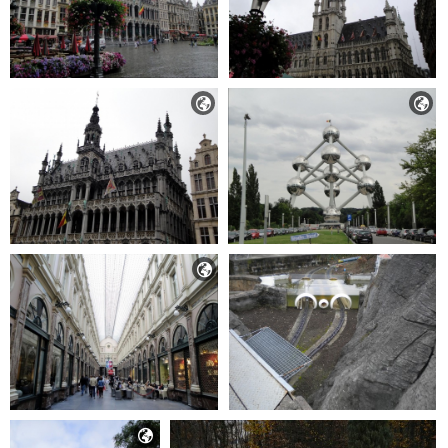



