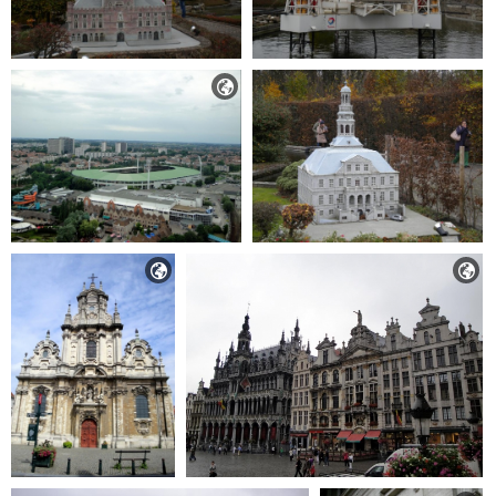


