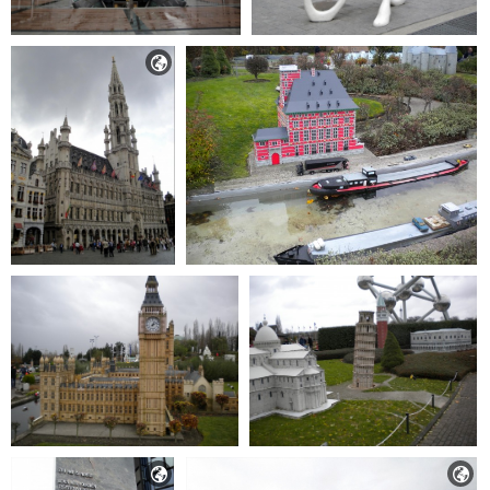


