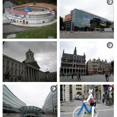



