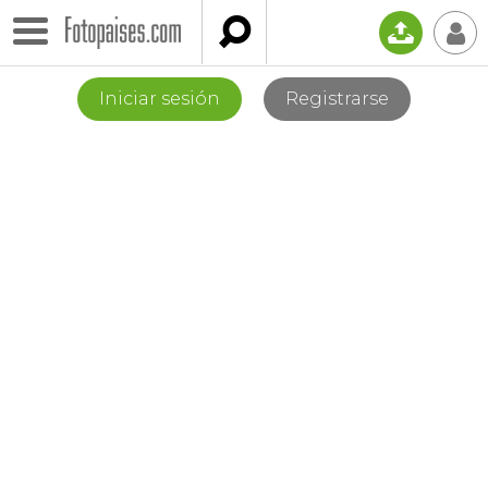

📤
👤
Iniciar sesión
Registrarse