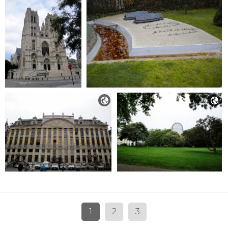


1
2
3