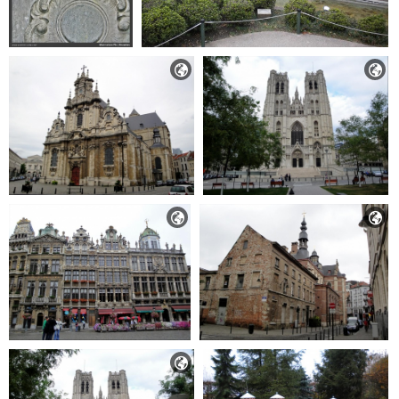




