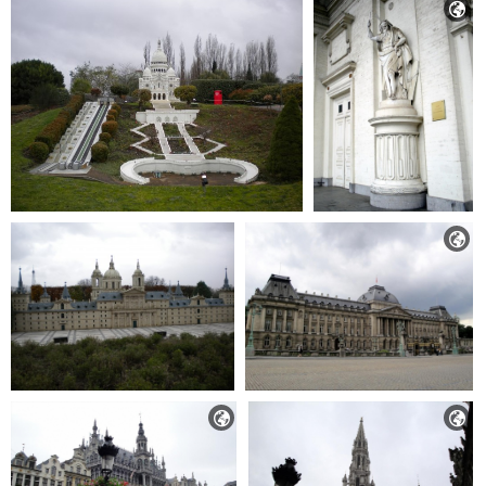



