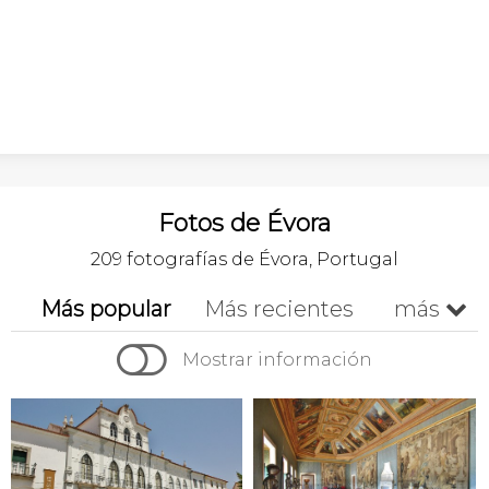
Fotos de Évora
209 fotografías de Évora, Portugal
Más popular
Más recientes
más


Cronológico
A-z
Z-a
Mostrar información