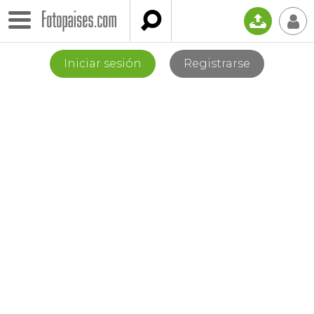

📤
👤
Iniciar sesión
Registrarse