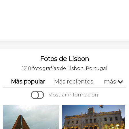
Fotos de Lisbon
1210 fotografías de Lisbon, Portugal
Más popular
Más recientes
más


Cronológico
A-z
Z-a
Mostrar información