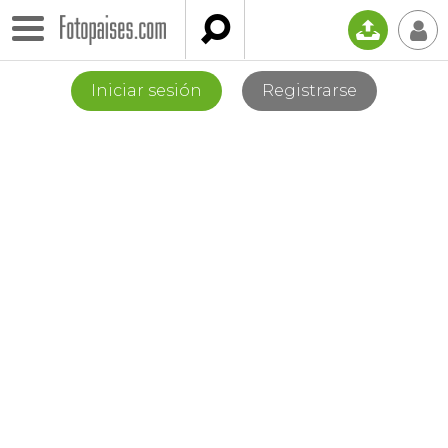

📤
👤
Iniciar sesión
Registrarse