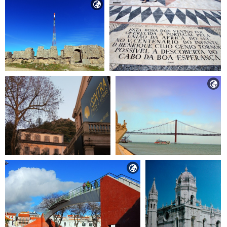


