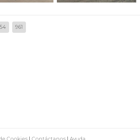
54
961
 de Cookies
|
Contáctanos
|
Ayuda