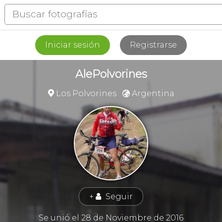
Iniciar sesión
Registrarse
AlePolvorines
Los Polvorines
Argentina


+
Seguir
👤
Se unió el 28 de Noviembre de 2016