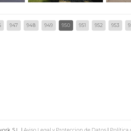
6
947
948
949
950
951
952
953
9
rk, S.L. |
Aviso Legal y Proteccion de Datos
|
Política