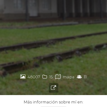




48007
15
mapa
11

Más información sobre mí en: