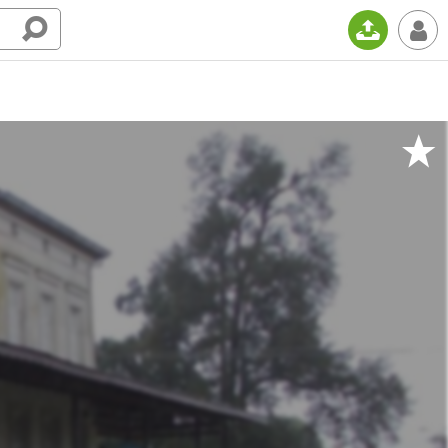
📤
👤
★