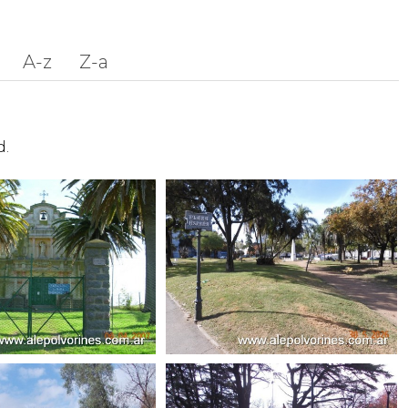
A-z
Z-a
d.