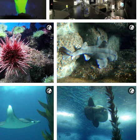



