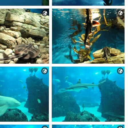



