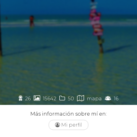
🏉




26
15642
50
mapa
16
Más información sobre mí en:
Mi perfil
