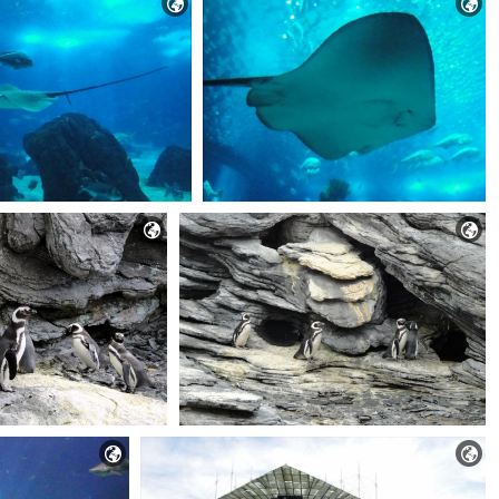





