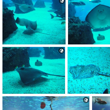


