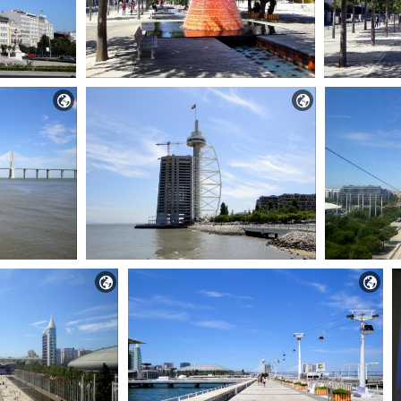



