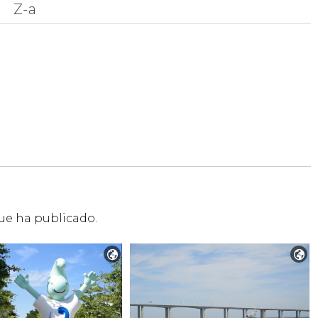
Z-a
que ha publicado.

