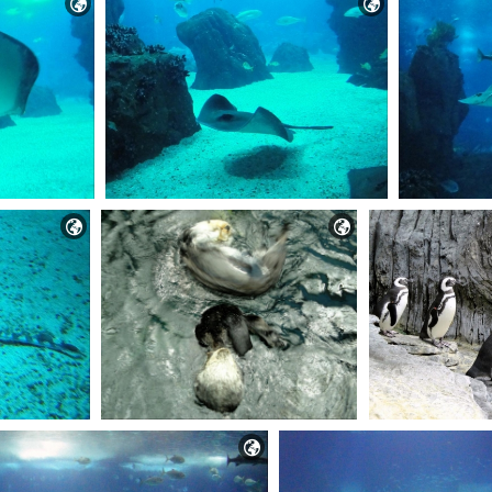




