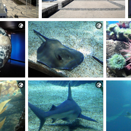



