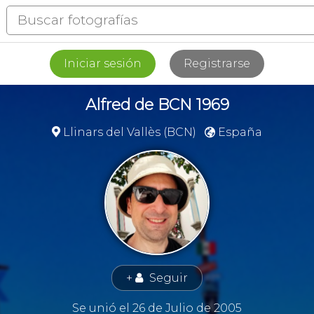
Iniciar sesión
Registrarse
Alfred de BCN 1969
Llinars del Vallès (BCN)
España


+
Seguir
👤
Se unió el 26 de Julio de 2005