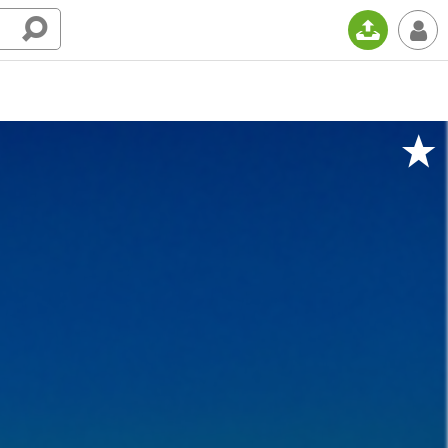
📤
👤
★