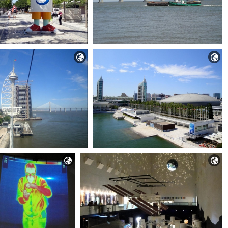



