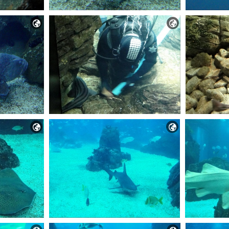



