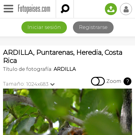

📤
👤
Iniciar sesión
Registrarse
ARDILLA, Puntarenas, Heredia, Costa
Rica
Título de fotografía:
ARDILLA

Zoom
?
Tamaño:
1024x683
