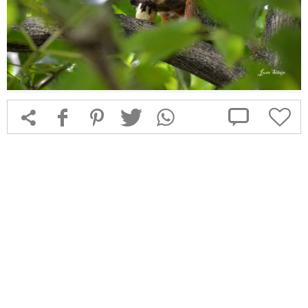



f
1
T