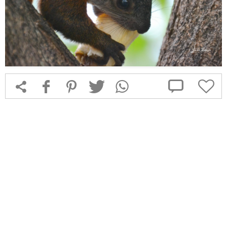



f
1
T