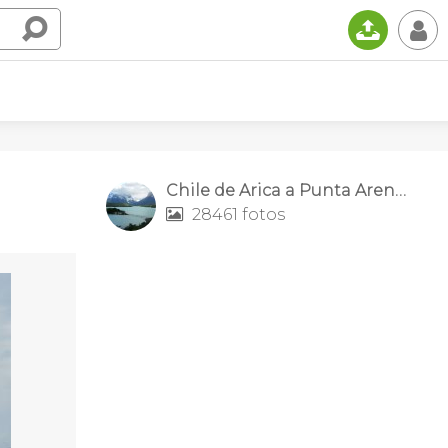
📤
👤
Chile de Arica a Punta Arenas
28461 fotos
