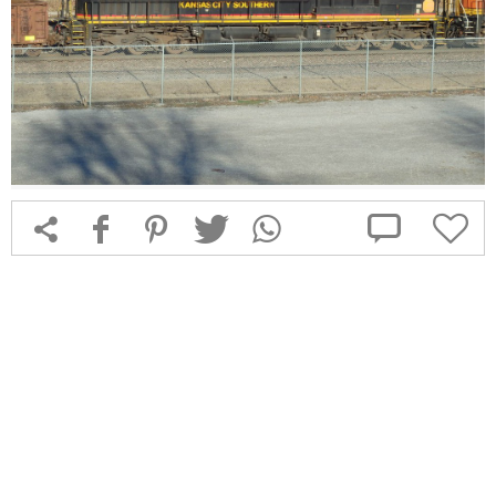



f
1
T