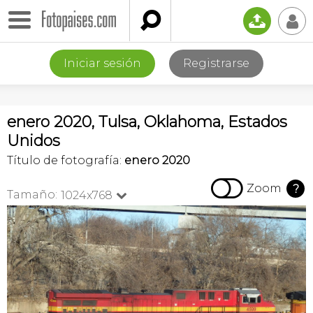

📤
👤
Iniciar sesión
Registrarse
enero 2020, Tulsa, Oklahoma, Estados
Unidos
Título de fotografía:
enero 2020

Zoom
?
Tamaño:
1024x768
