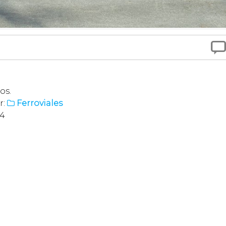

os.
r:
Ferroviales

44