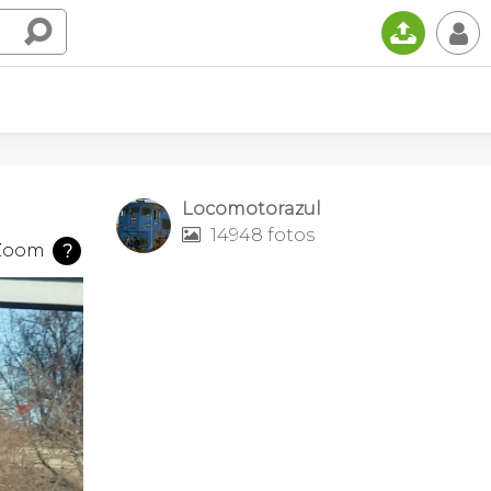
📤
👤
Locomotorazul
14948 fotos

Zoom
?