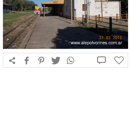



f
1
T