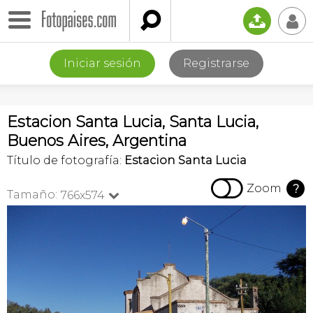

📤
👤
Iniciar sesión
Registrarse
Estacion Santa Lucia, Santa Lucia,
Buenos Aires, Argentina
Título de fotografía:
Estacion Santa Lucia

Zoom
?
Tamaño:
766x574
