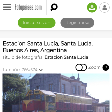

📤
👤
Iniciar sesión
Registrarse
Estacion Santa Lucia, Santa Lucia,
Buenos Aires, Argentina
Título de fotografía:
Estacion Santa Lucia

Zoom
?
Tamaño:
766x574
