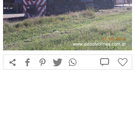



f
1
T