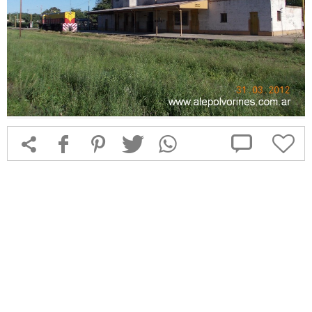



f
1
T