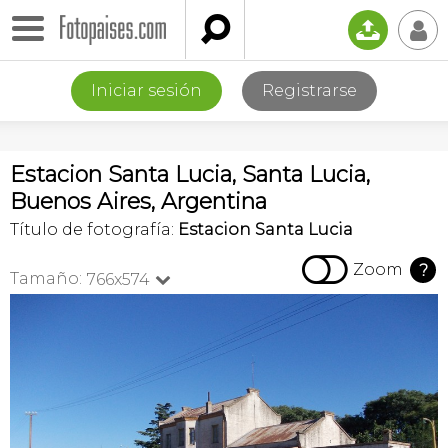

📤
👤
Iniciar sesión
Registrarse
Estacion Santa Lucia, Santa Lucia,
Buenos Aires, Argentina
Título de fotografía:
Estacion Santa Lucia

Zoom
?
Tamaño:
766x574
