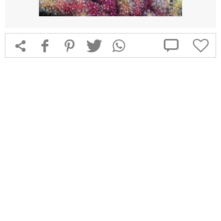



f
1
T