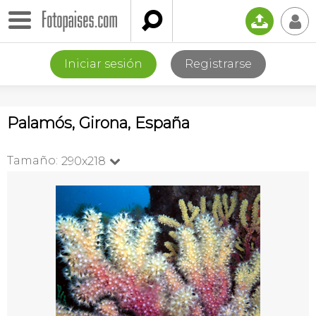

📤
👤
Iniciar sesión
Registrarse
Palamós, Girona, España
Tamaño:
290x218
