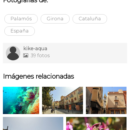
Fotografías de:
Palamós
Girona
Cataluña
España
kike-aqua
39 fotos

Imágenes relacionadas