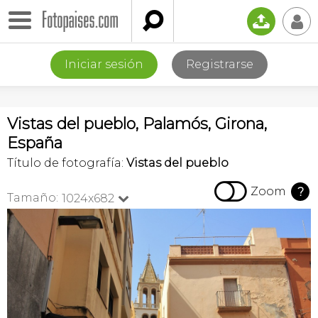

📤
👤
Iniciar sesión
Registrarse
Vistas del pueblo, Palamós, Girona,
España
Título de fotografía:
Vistas del pueblo

Zoom
?
Tamaño:
1024x682
