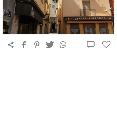



f
1
T