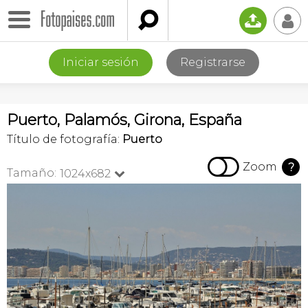

📤
👤
Iniciar sesión
Registrarse
Puerto, Palamós, Girona, España
Título de fotografía:
Puerto

Zoom
?
Tamaño:
1024x682
