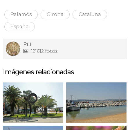
Palamós
Girona
Cataluña
España
Pili
121612 fotos

Imágenes relacionadas