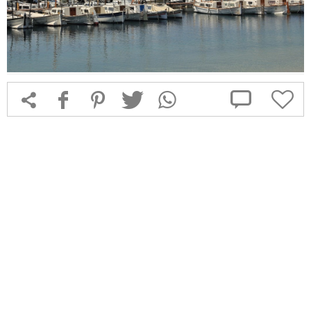



f
1
T