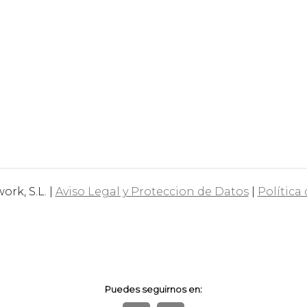
rk, S.L. |
Aviso Legal y Proteccion de Datos
|
Política
Puedes seguirnos en: