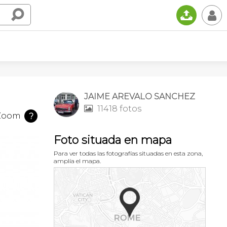
📤
👤
JAIME AREVALO SANCHEZ
11418 fotos

Zoom
?
Foto situada en mapa
Para ver todas las fotografías situadas en esta zona,
amplía el mapa.