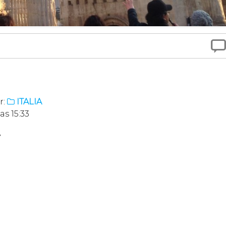

r:
ITALIA

s 15:33
7