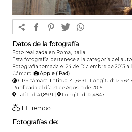


f
1
T
Datos de la fotografía
Foto realizada en Roma, Italia.
Esta fotografía pertenece a la categoría del auto
Fotografía tomada el 24 de Diciembre de 2013 a la
Cámara:
Apple (iPad)

GPS cámara: Latitud: 41,8931 | Longitud: 12,484

Publicada el día 21 de Agosto de 2015.
Latitud: 41,8931 |
Longitud: 12,4847


H
El Tiempo
Fotografías de: