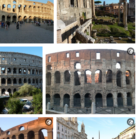


