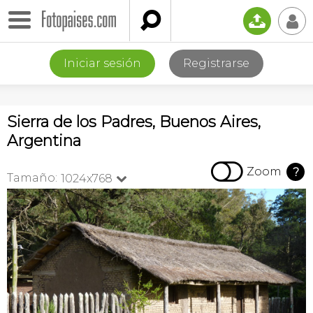

📤
👤
Iniciar sesión
Registrarse
Sierra de los Padres, Buenos Aires,
Argentina

Zoom
?
Tamaño:
1024x768
