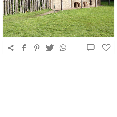



f
1
T