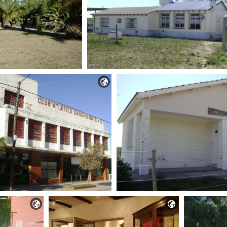


