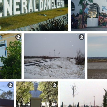



