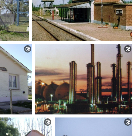



