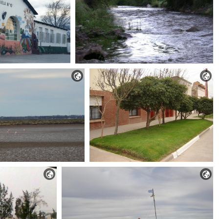



