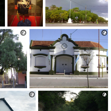



