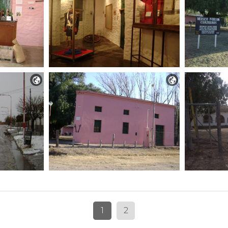


1
2