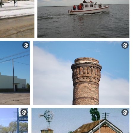



