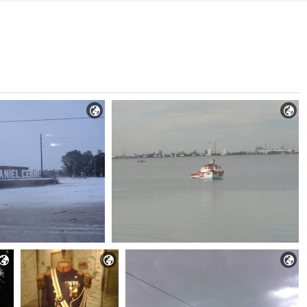




