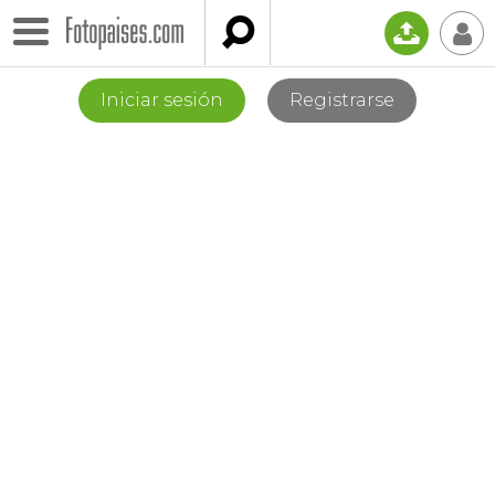

📤
👤
Iniciar sesión
Registrarse