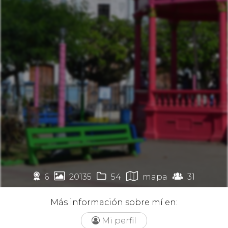
🏉




6
20135
54
mapa
31
Más información sobre mí en:
Mi perfil
