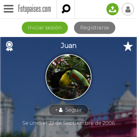

📤
👤
Iniciar sesión
Registrarse
🏉
★
Juan
+
Seguir
👤
Se unió el 22 de Septiembre de 2006