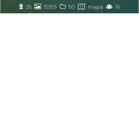
🏉




26
15593
50
mapa
16