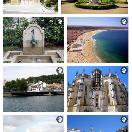





