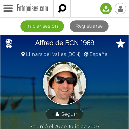

📤
👤
Iniciar sesión
Registrarse
🏉
★
Alfred de BCN 1969
Llinars del Vallès (BCN)
España


+
Seguir
👤
Se unió el 26 de Julio de 2005