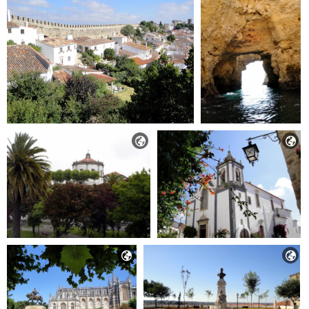



