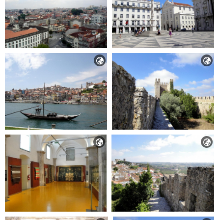



