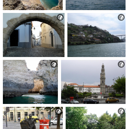





