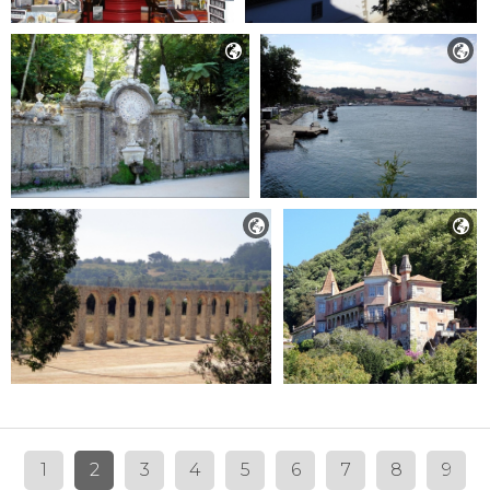




1
2
3
4
5
6
7
8
9