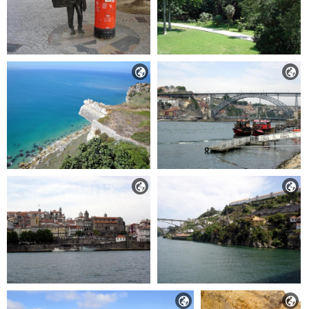





