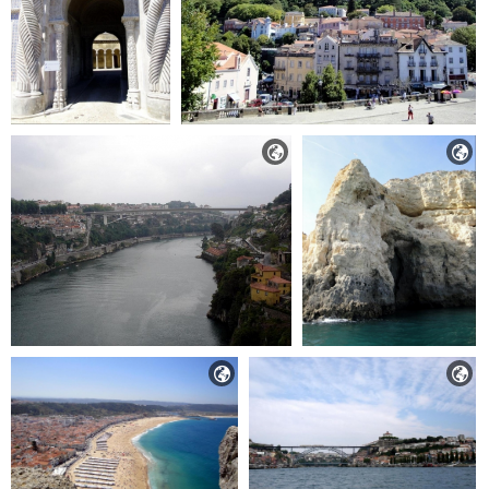



