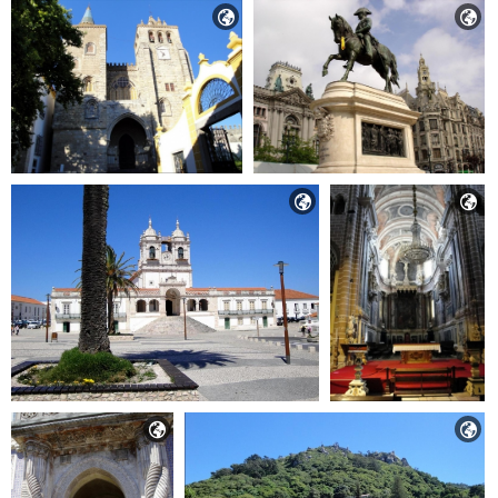





