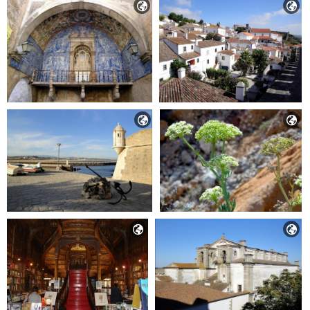





