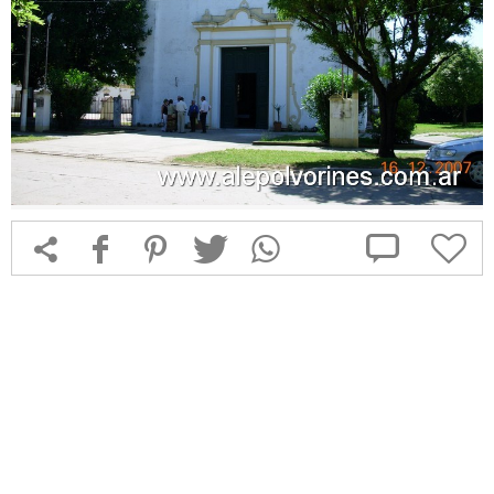



f
1
T