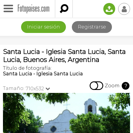

📤
👤
Iniciar sesión
Registrarse
Santa Lucia - Iglesia Santa Lucia, Santa
Lucia, Buenos Aires, Argentina
Título de fotografía:
Santa Lucia - Iglesia Santa Lucia

Zoom
?
Tamaño:
710x532
