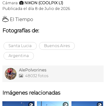
Cámara:
NIKON (COOLPIX L1)

Publicada el día 8 de Julio de 2026.
H
El Tiempo
Fotografías de:
Santa Lucia
Buenos Aires
Argentina
AlePolvorines
48032 fotos

Imágenes relacionadas


