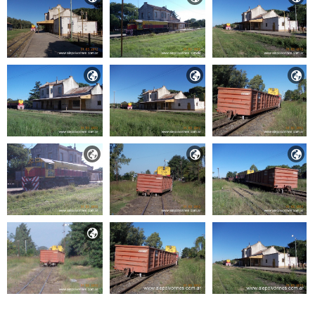






