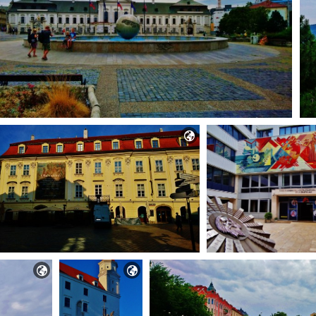


