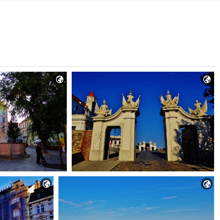



