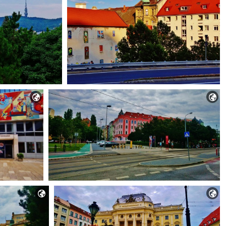



