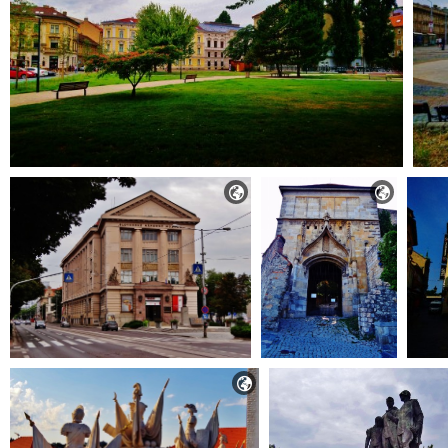


