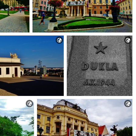



