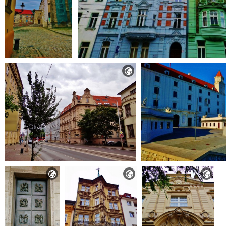



