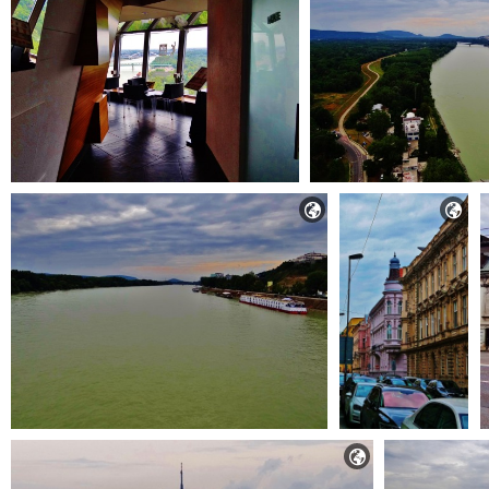


