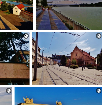



