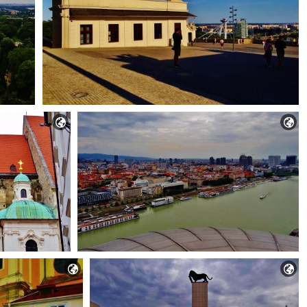



