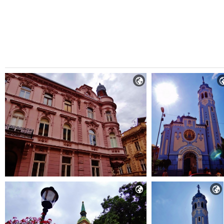


