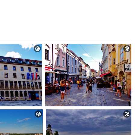



