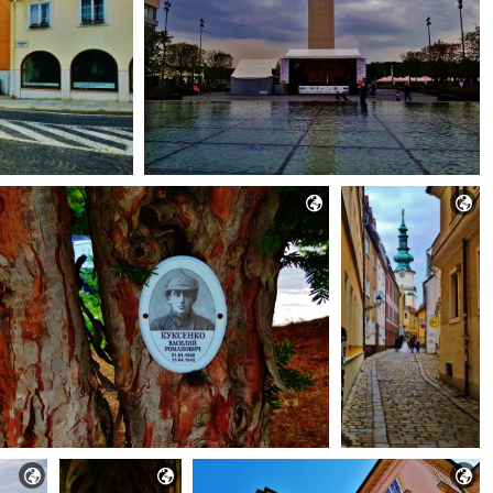




