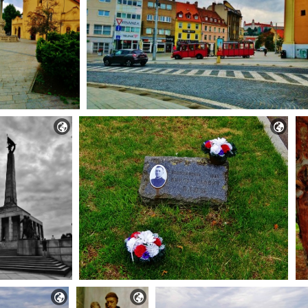



