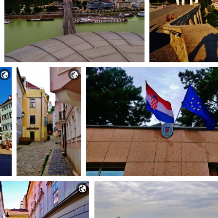


