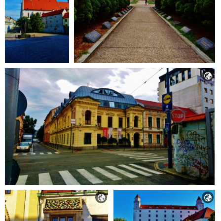


