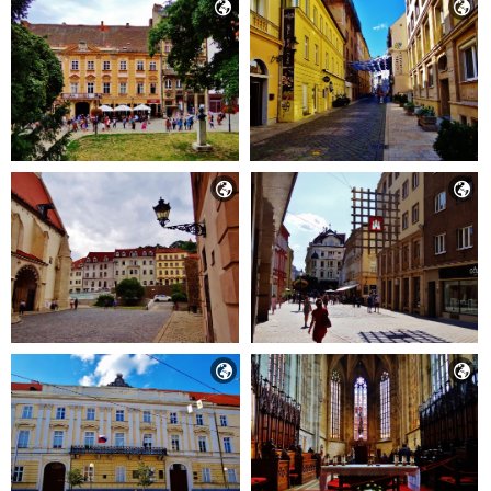





