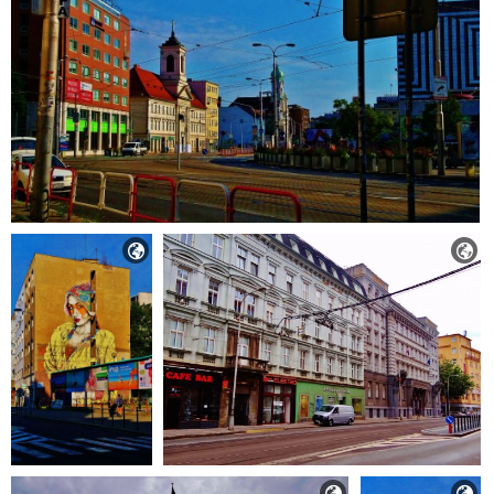



