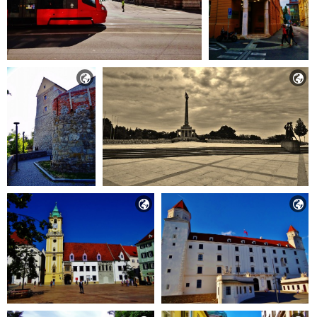



