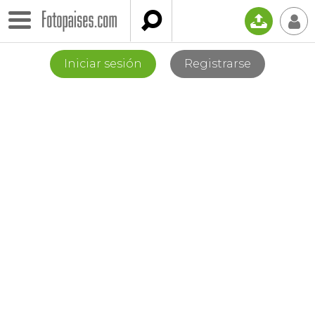

📤
👤
Iniciar sesión
Registrarse