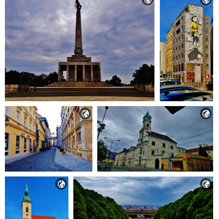



