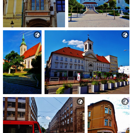



