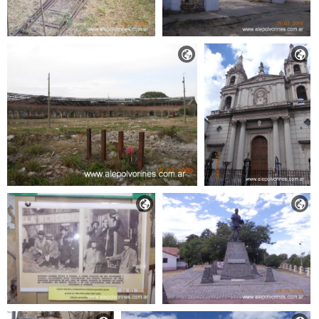



