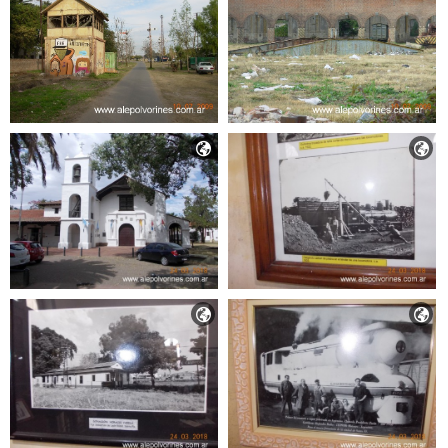



