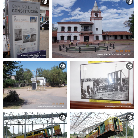





