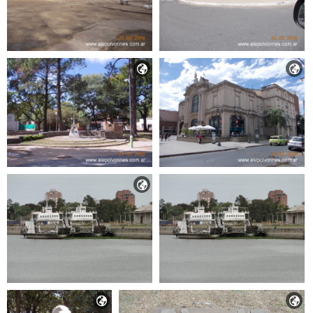




