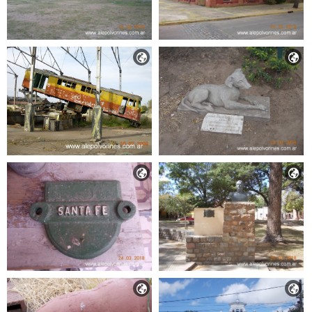





