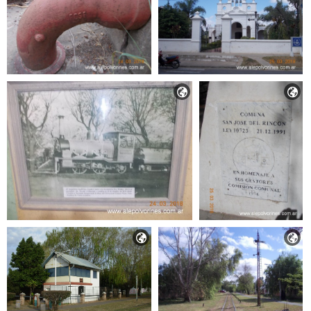



