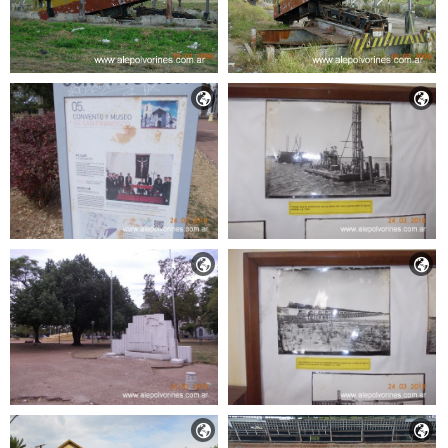





