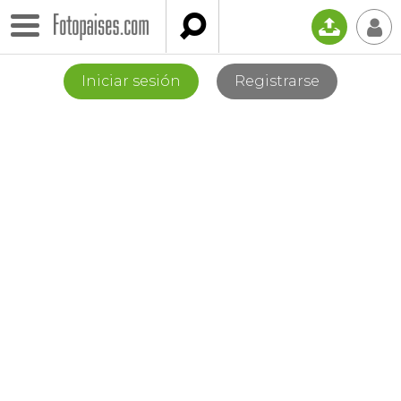

📤
👤
Iniciar sesión
Registrarse