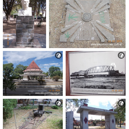



