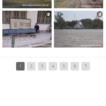


1
2
3
4
5
6
7