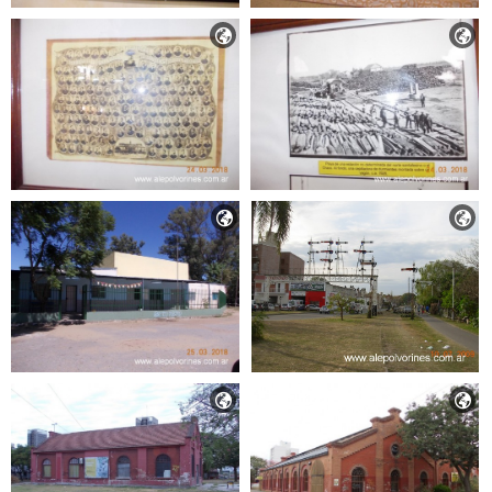





